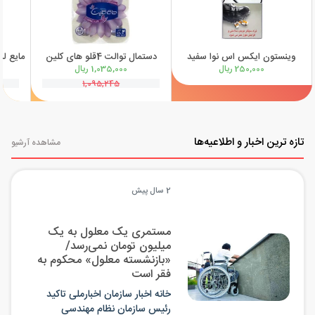
وینستون ایکس اس نوا سفید
دستمال توالت 4قلو های کلین
250,000 ریال
1,035,000 ریال
1,095,245
تازه ترین اخبار و اطلاعیه‌ها
مشاهده آرشیو
2 سال پیش
مستمری یک معلول به یک
میلیون تومان نمی‌رسد/
«بازنشسته معلول» محکوم به
فقر است
خانه اخبار سازمان اخبارملی تاکید
رئیس سازمان نظام مهندسی