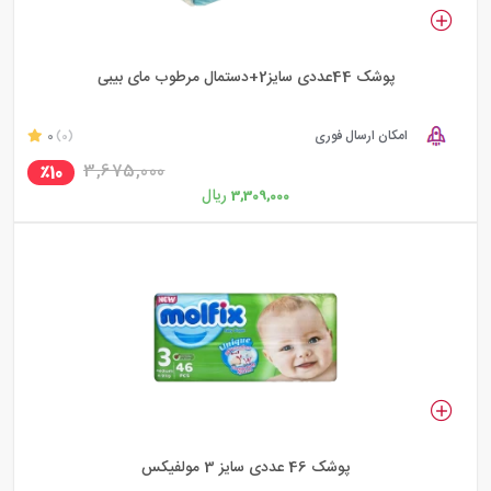
پوشک 44عددی سایز2+دستمال مرطوب مای بیبی
امکان ارسال فوری
0
(0)
3,675,000
٪10
ریال
3,309,000
پوشک 46 عددی سایز 3 مولفیکس