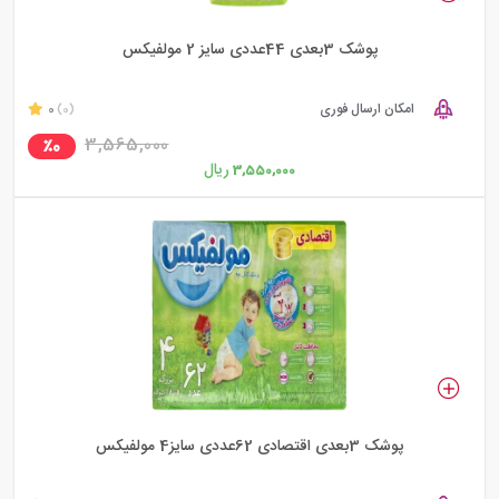
پوشک 3بعدی 44عددی سایز 2 مولفیکس
امکان ارسال فوری
0
(0)
3,565,000
٪0
ریال
3,550,000
پوشک 3بعدی اقتصادی 62عددی سایز4 مولفیکس