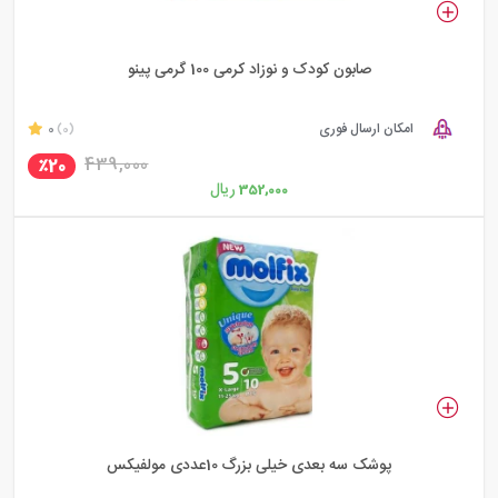
صابون کودک و نوزاد کرمی 100 گرمی پینو
امکان ارسال فوری
0
(0)
439,000
٪20
ریال
352,000
پوشک سه بعدی خیلی بزرگ 10عددی مولفیکس