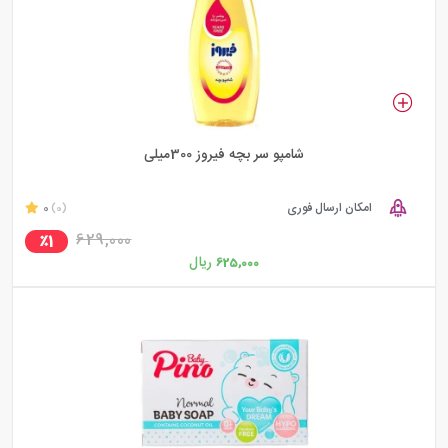
شامپو سر بچه فیروز 300میلی
امکان ارسال فوری
0
(0)
629,000
٪1
ریال
625,000