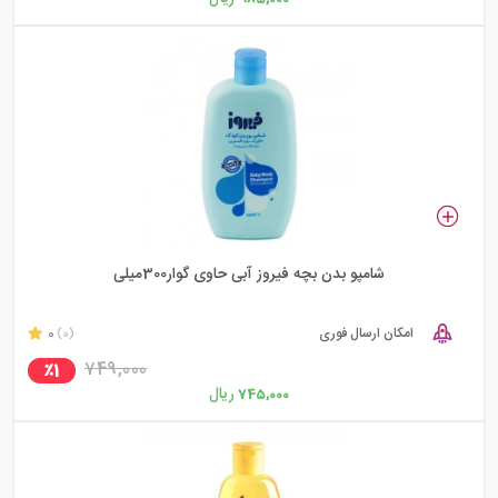
شامپو بدن بچه فیروز آبی حاوی گوار300میلی
امکان ارسال فوری
0
(0)
749,000
٪1
ریال
745,000