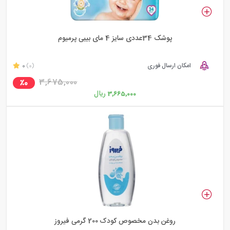
پوشک 34عددی سایز 4 مای بیبی پرمیوم
امکان ارسال فوری
0
(0)
3,675,000
٪0
ریال
3,665,000
روغن بدن مخصوص کودک 200 گرمی فیروز