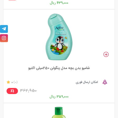
ریال
439,000
شامپو بدن بچه مدل پنگوئن 250میلی اکتیو
امکان ارسال فوری
0
(0)
362,950
٪1
ریال
359,000