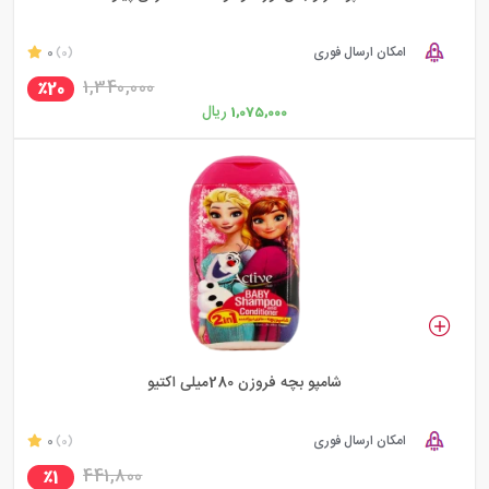
امکان ارسال فوری
0
(0)
1,340,000
٪20
ریال
1,075,000
شامپو بچه فروزن 280میلی اکتیو
امکان ارسال فوری
0
(0)
441,800
٪1