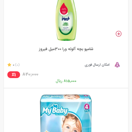
شامپو بچه آلوئه ورا 300میل فیروز
امکان ارسال فوری
0
(0)
820,000
٪1
ریال
815,000