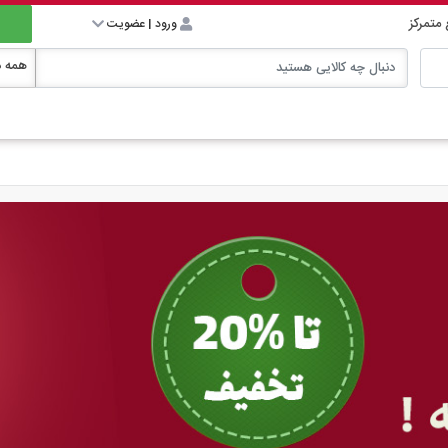
 متمرکز
ورود
|
عضویت
همه د