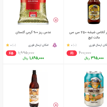
ماءالشعیر آناناس شیشه 250 سی سی
عدس ریز 900 گرمی گلستان
مالت ایچ
کان ارسال فوری
0
امکان ارسال فوری
0
(0)
(0)
1,995,000
400,000
٪5
٪1
395,000
ریال
1,895,000
ریال