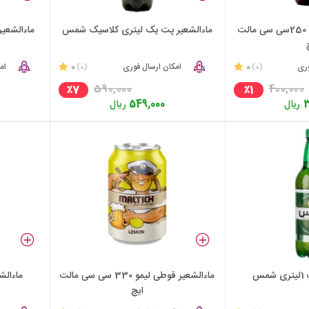
ماءالشعیر هلو شیشه 250سی سی مالت
ماءالشعیر پت یک لیتری کلاسیک شمس
وری
0
امکان ارسال فوری
0
ام
(0)
(0)
590,000
400,000
٪7
٪1
3
ریال
549,000
ریال
س
ماءالشعیر قوطی لیمو 330 سی سی مالت
ماءالشعیر لیم
ایچ