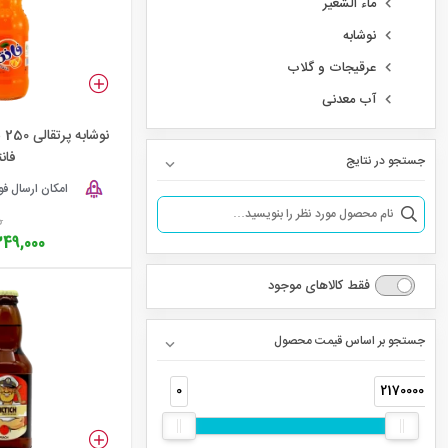
ماء الشعیر
نوشابه
عرقیجات و گلاب
آب معدنی
نو
فانت
جستجو در نتایج
امکان ارسال ف
0
49,000
فقط کالاهای موجود
جستجو بر اساس قیمت محصول
0
2170000