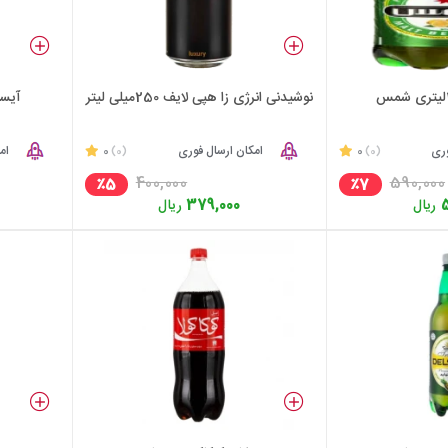
نوشیدنی انرژی زا هپی لایف 250میلی لیتر
آیسی
وری
0
امکان ارسال فوری
0
ام
(0)
(0)
400,000
590,000
٪5
٪7
ریال
379,000
ریال