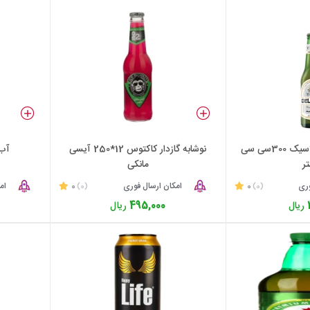
ماء الشعیر شیشه کلاسیک 300سی سی
نوشابه گازدار کاکتوس 12*250 آیسی
آب مع
ر
مانکی
وری
0
امکان ارسال فوری
0
ام
(0)
(0)
ریال
495,000
ریال