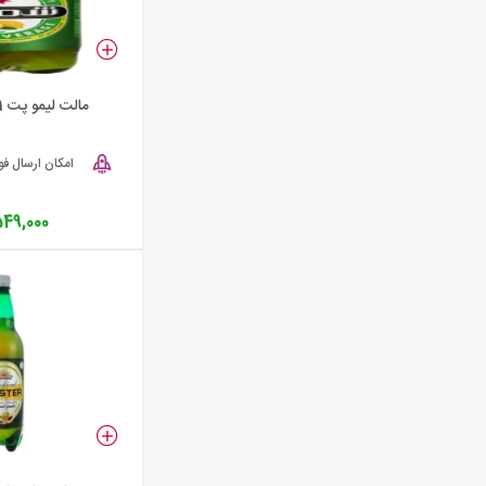
مالت لیمو پت 1لیتری شمس
امکان ارسال ف
549,000