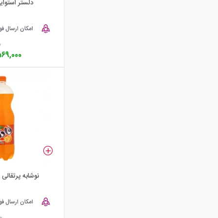
دلستر استوایی پت
امکان ارسال ف
0
569,000
نوشابه پرتقالی فانتا 5
امکان ارسال ف
0