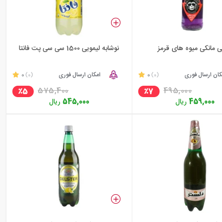
 مانکی میوه های قرمز
نوشابه لیمویی 1500 سی سی پت فانتا
کان ارسال فوری
0
امکان ارسال فوری
0
(0)
(0)
575,400
495,000
٪5
٪7
459,000
ریال
545,000
ریال