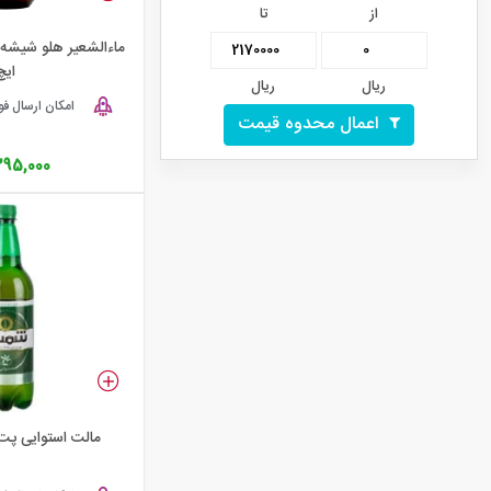
از
تا
ایچ
ریال
ریال
امکان ارسال ف
اعمال محدوه قیمت
95,000
مالت استوایی پت 1لیتری شم