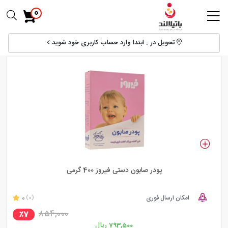
0
تحویل در : ابتدا وارد حساب کاربری خود شوید
پودر صابون دستی فیروز 400 گرمی
امکان ارسال فوری
0
(0)
854,000
٪7
ریال
793,500