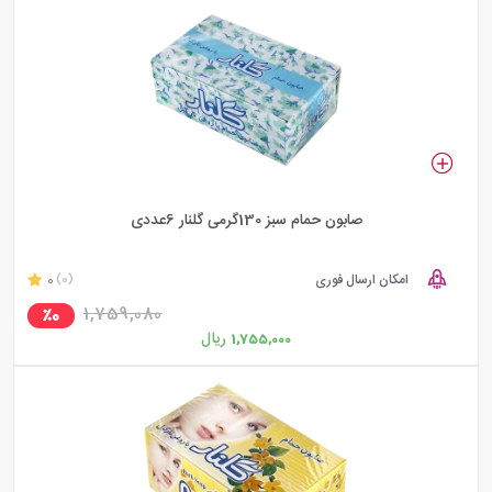
صابون حمام سبز 130گرمی گلنار 6عددی
امکان ارسال فوری
0
(0)
1,759,080
٪0
ریال
1,755,000