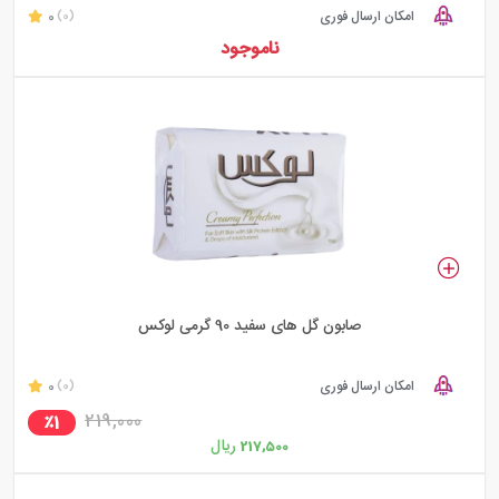
امکان ارسال فوری
0
(0)
ناموجود
صابون گل های سفید 90 گرمی لوکس
امکان ارسال فوری
0
(0)
219,000
٪1
ریال
217,500