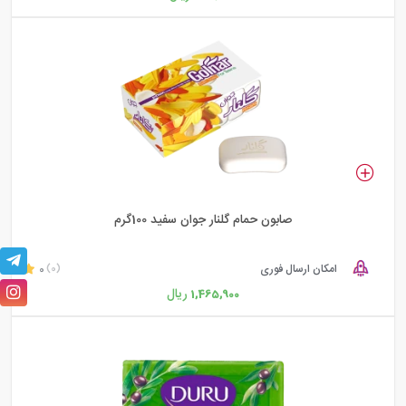
صابون حمام گلنار جوان سفید 100گرم
امکان ارسال فوری
0
(0)
ریال
1,465,900