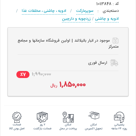
کد
:
1013848
دسته‌بندی
:
سوپرمارکت
/
ادویه ، چاشنی ، مخلفات غذا
/
ادویه و چاشنی
/
زردچوبه و دارچین
موجود در انبار باتیلالند | اولین فروشگاه سازمانها و مجامع
متمرکز
ارسال فوری
1,990,000
٪7
1,850,000
ریال
پشتیبانی
امکان
امکان
۷ روز
ضمانت
روزه ۲۴ ساعته
تحویل اکسپرس
پرداخت در محل
ضمانت بازگشت
اصل بودن کالا