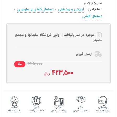
کد
:
1009965
دسته‌بندی
:
آرایشی و بهداشتی
/
دستمال کاغذی و سلولوزی
/
دستمال کاغذی
موجود در انبار باتیلالند | اولین فروشگاه سازمانها و مجامع
متمرکز
ارسال فوری
425,000
٪0
423,500
ریال
پشتیبانی
امکان
امکان
۷ روز
ضمانت
روزه ۲۴ ساعته
تحویل اکسپرس
پرداخت در محل
ضمانت بازگشت
اصل بودن کالا